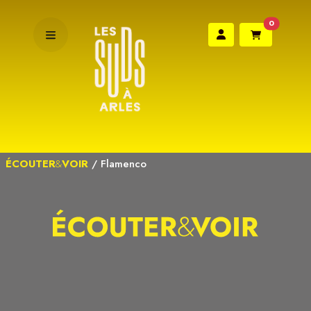
0
ÉCOUTER
&
VOIR
/
Flamenco