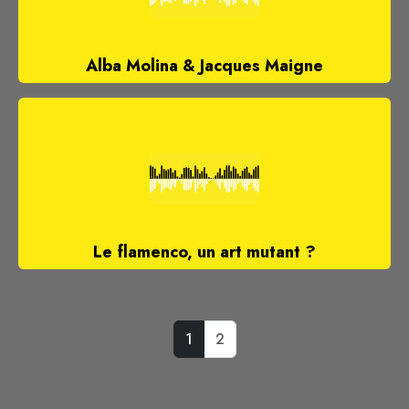
Alba Molina & Jacques Maigne
Le flamenco, un art mutant ?
1
2