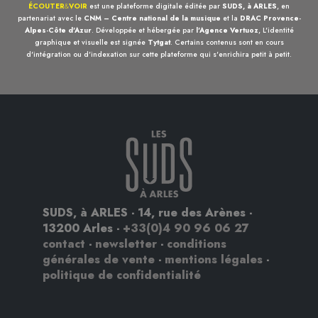
ÉCOUTER
&
VOIR
est une plateforme digitale éditée par
SUDS, à ARLES
, en
partenariat avec le
CNM – Centre national de la musique
et la
DRAC Provence-
Alpes-Côte d'Azur
. Développée et hébergée par
l'Agence Vertuoz
, L'identité
graphique et visuelle est signée
Tytgat
. Certains contenus sont en cours
d'intégration ou d'indexation sur cette plateforme qui s'enrichira petit à petit.
SUDS, à ARLES - 14, rue des Arènes -
13200 Arles -
+33(0)4 90 96 06 27
contact
-
newsletter
-
conditions
générales de vente
-
mentions légales
-
politique de confidentialité